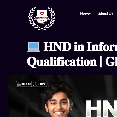
Home
About Us
𝐇𝐍𝐃 𝐢𝐧 𝐈𝐧𝐟𝐨𝐫
𝐐𝐮𝐚𝐥𝐢𝐟𝐢𝐜𝐚𝐭𝐢𝐨𝐧 | 𝐆