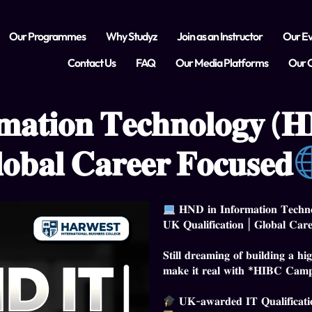
Our Programmes
Why Studyz
Join as an Instructor
Our Ev
Contact Us
FAQ
Our Media Platforms
Our C
𝐦𝐚𝐭𝐢𝐨𝐧 𝐓𝐞𝐜𝐡𝐧𝐨𝐥𝐨𝐠𝐲 
𝐥𝐨𝐛𝐚𝐥 𝐂𝐚𝐫𝐞𝐞𝐫 𝐅𝐨𝐜𝐮𝐬𝐞𝐝
𝐇𝐍𝐃 𝐢𝐧 𝐈𝐧𝐟𝐨𝐫𝐦𝐚𝐭𝐢𝐨𝐧 𝐓𝐞𝐜𝐡
𝐔𝐊 𝐐𝐮𝐚𝐥𝐢𝐟𝐢𝐜𝐚𝐭𝐢𝐨𝐧 | 𝐆𝐥𝐨𝐛𝐚𝐥 𝐂𝐚𝐫
𝐒𝐭𝐢𝐥𝐥 𝐝𝐫𝐞𝐚𝐦𝐢𝐧𝐠 𝐨𝐟 𝐛𝐮𝐢𝐥𝐝𝐢𝐧𝐠 𝐚 𝐡𝐢
𝐦𝐚𝐤𝐞 𝐢𝐭 𝐫𝐞𝐚𝐥 𝐰𝐢𝐭𝐡 *𝐇𝐈𝐁𝐂 𝐂𝐚𝐦
𝐔𝐊-𝐚𝐰𝐚𝐫𝐝𝐞𝐝 𝐈𝐓 𝐐𝐮𝐚𝐥𝐢𝐟𝐢𝐜𝐚𝐭𝐢