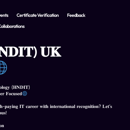
ents
Certificate Verification
Feedback
ollaborations
(𝐇𝐍𝐃𝐈𝐓) 𝐔𝐊
𝐨𝐥𝐨𝐠𝐲 (𝐇𝐍𝐃𝐈𝐓)
𝐞𝐫 𝐅𝐨𝐜𝐮𝐬𝐞𝐝
𝐠𝐡-𝐩𝐚𝐲𝐢𝐧𝐠 𝐈𝐓 𝐜𝐚𝐫𝐞𝐞𝐫 𝐰𝐢𝐭𝐡 𝐢𝐧𝐭𝐞𝐫𝐧𝐚𝐭𝐢𝐨𝐧𝐚𝐥 𝐫𝐞𝐜𝐨𝐠𝐧𝐢𝐭𝐢𝐨𝐧? 𝐋𝐞𝐭’𝐬
𝐮𝐬!
𝐨𝐧