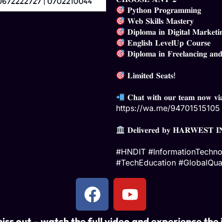
𝐏𝐲𝐭𝐡𝐨𝐧 𝐏𝐫𝐨𝐠𝐫𝐚𝐦𝐦𝐢𝐧𝐠
𝐖𝐞𝐛 𝐒𝐤𝐢𝐥𝐥𝐬 𝐌𝐚𝐬𝐭𝐞𝐫𝐲
𝐃𝐢𝐩𝐥𝐨𝐦𝐚 𝐢𝐧 𝐃𝐢𝐠𝐢𝐭𝐚𝐥 𝐌𝐚𝐫𝐤𝐞𝐭𝐢
𝐄𝐧𝐠𝐥𝐢𝐬𝐡 𝐋𝐞𝐯𝐞𝐥𝐔𝐩 𝐂𝐨𝐮𝐫𝐬𝐞
𝐃𝐢𝐩𝐥𝐨𝐦𝐚 𝐢𝐧 𝐅𝐫𝐞𝐞𝐥𝐚𝐧𝐜𝐢𝐧𝐠 𝐚𝐧𝐝 
𝐋𝐢𝐦𝐢𝐭𝐞𝐝 𝐒𝐞𝐚𝐭𝐬!
𝐂𝐡𝐚𝐭 𝐰𝐢𝐭𝐡 𝐨𝐮𝐫 𝐭𝐞𝐚𝐦 𝐧𝐨𝐰 𝐯
https://wa.me/94701515105
𝐃𝐞𝐥𝐢𝐯𝐞𝐫𝐞𝐝 𝐛𝐲 𝐇𝐀𝐑𝐖𝐄𝐒𝐓
#HNDIT
#InformationTechn
#TechEducation
#GlobalQual
iss out – watch the full video and experience the