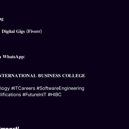
𝐧𝐠
𝐃𝐢𝐠𝐢𝐭𝐚𝐥 𝐆𝐢𝐠𝐬 (𝐅𝐢𝐯𝐞𝐫𝐫)
𝐚 𝐖𝐡𝐚𝐭𝐬𝐀𝐩𝐩:
 𝐈𝐍𝐓𝐄𝐑𝐍𝐀𝐓𝐈𝐎𝐍𝐀𝐋 𝐁𝐔𝐒𝐈𝐍𝐄𝐒𝐒 𝐂𝐎𝐋𝐋𝐄𝐆𝐄
ology
#ITCareers
#SoftwareEngineering
ifications
#FutureInIT
#HIBC
 impact!