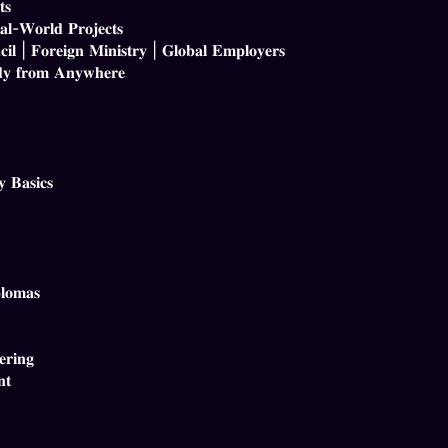
𝐬
𝐥-𝐖𝐨𝐫𝐥𝐝 𝐏𝐫𝐨𝐣𝐞𝐜𝐭𝐬
𝐢𝐥 | 𝐅𝐨𝐫𝐞𝐢𝐠𝐧 𝐌𝐢𝐧𝐢𝐬𝐭𝐫𝐲 | 𝐆𝐥𝐨𝐛𝐚𝐥 𝐄𝐦𝐩𝐥𝐨𝐲𝐞𝐫𝐬
𝐝𝐲 𝐟𝐫𝐨𝐦 𝐀𝐧𝐲𝐰𝐡𝐞𝐫𝐞
 𝐁𝐚𝐬𝐢𝐜𝐬
𝐥𝐨𝐦𝐚𝐬
𝐫𝐢𝐧𝐠
𝐭