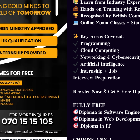
𝐋𝐞𝐚𝐫𝐧 𝐟𝐫𝐨𝐦 𝐈𝐧𝐝𝐮𝐬𝐭𝐫𝐲 𝐄𝐱𝐩𝐞𝐫
𝐇𝐚𝐧𝐝𝐬-𝐨𝐧 𝐓𝐫𝐚𝐢𝐧𝐢𝐧𝐠 𝐰𝐢𝐭𝐡 𝐑𝐞
𝐑𝐞𝐜𝐨𝐠𝐧𝐢𝐬𝐞𝐝 𝐛𝐲 𝐁𝐫𝐢𝐭𝐢𝐬𝐡 𝐂𝐨𝐮𝐧
𝐎𝐧𝐥𝐢𝐧𝐞 𝐙𝐨𝐨𝐦 𝐂𝐥𝐚𝐬𝐬𝐞𝐬 – 𝐒𝐭𝐮
𝐊𝐞𝐲 𝐀𝐫𝐞𝐚𝐬 𝐂𝐨𝐯𝐞𝐫𝐞𝐝:
𝐏𝐫𝐨𝐠𝐫𝐚𝐦𝐦𝐢𝐧𝐠
𝐂𝐥𝐨𝐮𝐝 𝐂𝐨𝐦𝐩𝐮𝐭𝐢𝐧𝐠
𝐍𝐞𝐭𝐰𝐨𝐫𝐤𝐢𝐧𝐠 & 𝐂𝐲𝐛𝐞𝐫𝐬𝐞𝐜𝐮𝐫𝐢𝐭
𝐀𝐫𝐭𝐢𝐟𝐢𝐜𝐢𝐚𝐥 𝐈𝐧𝐭𝐞𝐥𝐥𝐢𝐠𝐞𝐧𝐜𝐞
𝐈𝐧𝐭𝐞𝐫𝐧𝐬𝐡𝐢𝐩 + 𝐉𝐨𝐛
𝐈𝐧𝐭𝐞𝐫𝐯𝐢𝐞𝐰 𝐏𝐫𝐞𝐩𝐚𝐫𝐚𝐭𝐢𝐨𝐧
𝐑𝐞𝐠𝐢𝐬𝐭𝐞𝐫 𝐍𝐨𝐰 & 𝐆𝐞𝐭 𝟓 𝐅𝐫𝐞𝐞 𝐃𝐢𝐩
𝐅𝐔𝐋𝐋𝐘 𝐅𝐑𝐄𝐄
𝐃𝐢𝐩𝐥𝐨𝐦𝐚 𝐢𝐧 𝐒𝐨𝐟𝐭𝐰𝐚𝐫𝐞 𝐄𝐧𝐠𝐢𝐧𝐞
𝐃𝐢𝐩𝐥𝐨𝐦𝐚 𝐢𝐧 𝐖𝐞𝐛 𝐃𝐞𝐯𝐞𝐥𝐨𝐩𝐦𝐞
𝐃𝐢𝐩𝐥𝐨𝐦𝐚 𝐢𝐧 𝐈𝐓
𝐂𝐇𝐎𝐎𝐒𝐄 𝐀𝐍𝐘 𝟐