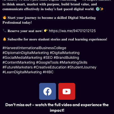
𝐭𝐨 𝐭𝐡𝐢𝐧𝐤 𝐬𝐦𝐚𝐫𝐭, 𝐦𝐚𝐫𝐤𝐞𝐭 𝐰𝐢𝐭𝐡 𝐩𝐮𝐫𝐩𝐨𝐬𝐞, 𝐛𝐮𝐢𝐥𝐝 𝐛𝐫𝐚𝐧𝐝 𝐯𝐚𝐥𝐮𝐞, 𝐚𝐧𝐝
𝐜𝐨𝐦𝐦𝐮𝐧𝐢𝐜𝐚𝐭𝐞 𝐞𝐟𝐟𝐞𝐜𝐭𝐢𝐯𝐞𝐥𝐲 𝐢𝐧 𝐭𝐨𝐝𝐚𝐲’𝐬 𝐟𝐚𝐬𝐭-𝐩𝐚𝐜𝐞𝐝 𝐝𝐢𝐠𝐢𝐭𝐚𝐥 𝐰𝐨𝐫𝐥𝐝.
𝐒𝐭𝐚𝐫𝐭 𝐲𝐨𝐮𝐫 𝐣𝐨𝐮𝐫𝐧𝐞𝐲 𝐭𝐨 𝐛𝐞𝐜𝐨𝐦𝐞 𝐚 𝐬𝐤𝐢𝐥𝐥𝐞𝐝 𝐃𝐢𝐠𝐢𝐭𝐚𝐥 𝐌𝐚𝐫𝐤𝐞𝐭𝐢𝐧𝐠
𝐏𝐫𝐨𝐟𝐞𝐬𝐬𝐢𝐨𝐧𝐚𝐥 𝐭𝐨𝐝𝐚𝐲!
𝐑𝐞𝐬𝐞𝐫𝐯𝐞 𝐲𝐨𝐮𝐫 𝐬𝐞𝐚𝐭 𝐧𝐨𝐰:
https://wa.me/94701212125
𝐒𝐮𝐛𝐬𝐜𝐫𝐢𝐛𝐞 𝐟𝐨𝐫 𝐦𝐨𝐫𝐞 𝐬𝐭𝐮𝐝𝐞𝐧𝐭 𝐬𝐭𝐨𝐫𝐢𝐞𝐬 𝐚𝐧𝐝 𝐫𝐞𝐚𝐥 𝐥𝐞𝐚𝐫𝐧𝐢𝐧𝐠 𝐞𝐱𝐩𝐞𝐫𝐢𝐞𝐧𝐜𝐞𝐬!
#HarwestInternationalBusinessCollege
#DiplomaInDigitalMarketing #DigitalMarketing
#SocialMediaMarketing #SEO #BrandBuilding
#ContentMarketing #GoogleTools #MarketingSkills
#FutureMarketers #CreativeEducation #StudentJourney
#LearnDigitalMarketing #HIBC
Don’t miss out – watch the full video and experience the
impact!