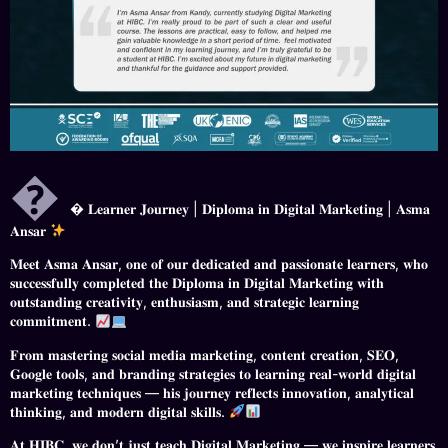

 𝐋𝐞𝐚𝐫𝐧𝐞𝐫 𝐉𝐨𝐮𝐫𝐧𝐞𝐲 | 𝐃𝐢𝐩𝐥𝐨𝐦𝐚 𝐢𝐧 𝐃𝐢𝐠𝐢𝐭𝐚𝐥 𝐌𝐚𝐫𝐤𝐞𝐭𝐢𝐧𝐠 | 𝐀𝐬𝐦𝐚
𝐀𝐧𝐬𝐚𝐫
𝐌𝐞𝐞𝐭 𝐀𝐬𝐦𝐚 𝐀𝐧𝐬𝐚𝐫, 𝐨𝐧𝐞 𝐨𝐟 𝐨𝐮𝐫 𝐝𝐞𝐝𝐢𝐜𝐚𝐭𝐞𝐝 𝐚𝐧𝐝 𝐩𝐚𝐬𝐬𝐢𝐨𝐧𝐚𝐭𝐞 𝐥𝐞𝐚𝐫𝐧𝐞𝐫𝐬, 𝐰𝐡𝐨
𝐬𝐮𝐜𝐜𝐞𝐬𝐬𝐟𝐮𝐥𝐥𝐲 𝐜𝐨𝐦𝐩𝐥𝐞𝐭𝐞𝐝 𝐭𝐡𝐞 𝐃𝐢𝐩𝐥𝐨𝐦𝐚 𝐢𝐧 𝐃𝐢𝐠𝐢𝐭𝐚𝐥 𝐌𝐚𝐫𝐤𝐞𝐭𝐢𝐧𝐠 𝐰𝐢𝐭𝐡
𝐨𝐮𝐭𝐬𝐭𝐚𝐧𝐝𝐢𝐧𝐠 𝐜𝐫𝐞𝐚𝐭𝐢𝐯𝐢𝐭𝐲, 𝐞𝐧𝐭𝐡𝐮𝐬𝐢𝐚𝐬𝐦, 𝐚𝐧𝐝 𝐬𝐭𝐫𝐚𝐭𝐞𝐠𝐢𝐜 𝐥𝐞𝐚𝐫𝐧𝐢𝐧𝐠
𝐜𝐨𝐦𝐦𝐢𝐭𝐦𝐞𝐧𝐭.
𝐅𝐫𝐨𝐦 𝐦𝐚𝐬𝐭𝐞𝐫𝐢𝐧𝐠 𝐬𝐨𝐜𝐢𝐚𝐥 𝐦𝐞𝐝𝐢𝐚 𝐦𝐚𝐫𝐤𝐞𝐭𝐢𝐧𝐠, 𝐜𝐨𝐧𝐭𝐞𝐧𝐭 𝐜𝐫𝐞𝐚𝐭𝐢𝐨𝐧, 𝐒𝐄𝐎,
𝐆𝐨𝐨𝐠𝐥𝐞 𝐭𝐨𝐨𝐥𝐬, 𝐚𝐧𝐝 𝐛𝐫𝐚𝐧𝐝𝐢𝐧𝐠 𝐬𝐭𝐫𝐚𝐭𝐞𝐠𝐢𝐞𝐬 𝐭𝐨 𝐥𝐞𝐚𝐫𝐧𝐢𝐧𝐠 𝐫𝐞𝐚𝐥-𝐰𝐨𝐫𝐥𝐝 𝐝𝐢𝐠𝐢𝐭𝐚𝐥
𝐦𝐚𝐫𝐤𝐞𝐭𝐢𝐧𝐠 𝐭𝐞𝐜𝐡𝐧𝐢𝐪𝐮𝐞𝐬 — 𝐡𝐢𝐬 𝐣𝐨𝐮𝐫𝐧𝐞𝐲 𝐫𝐞𝐟𝐥𝐞𝐜𝐭𝐬 𝐢𝐧𝐧𝐨𝐯𝐚𝐭𝐢𝐨𝐧, 𝐚𝐧𝐚𝐥𝐲𝐭𝐢𝐜𝐚𝐥
𝐭𝐡𝐢𝐧𝐤𝐢𝐧𝐠, 𝐚𝐧𝐝 𝐦𝐨𝐝𝐞𝐫𝐧 𝐝𝐢𝐠𝐢𝐭𝐚𝐥 𝐬𝐤𝐢𝐥𝐥𝐬.
𝐀𝐭 𝐇𝐈𝐁𝐂, 𝐰𝐞 𝐝𝐨𝐧’𝐭 𝐣𝐮𝐬𝐭 𝐭𝐞𝐚𝐜𝐡 𝐃𝐢𝐠𝐢𝐭𝐚𝐥 𝐌𝐚𝐫𝐤𝐞𝐭𝐢𝐧𝐠 — 𝐰𝐞 𝐢𝐧𝐬𝐩𝐢𝐫𝐞 𝐥𝐞𝐚𝐫𝐧𝐞𝐫𝐬